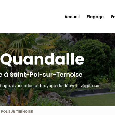
ale
Accueil
Élagage
E
te
à Saint-Pol-sur-Ternoise
illage, évacuation et broyage de déchets végétaux
T POL SUR TERNOISE