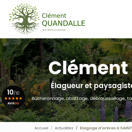
Navigation princip
Aller
au
contenu
principal
Élagueur et paysagis
10
/10
Bûcheronnage, abattage, débroussaillage, ta
Voir le certificat
Accueil
Actualités
Elagage d'arbres à SAIN