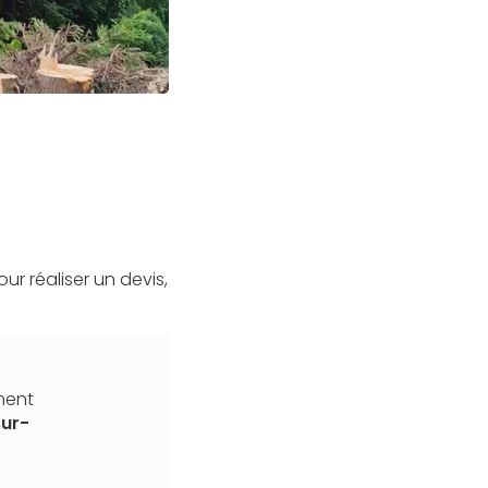
r réaliser un devis,
ment
sur-