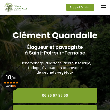
Aller
au
Rappel Gratuit
contenu
principal
Élagueur et paysagiste
à Saint-Pol-sur-Ternoise
Bûcheronnage, abattage, débroussaillage,
taillage, évacuation et broyage
de déchets végétaux
10
/10
Voir le certificat
06 86 67 82 60