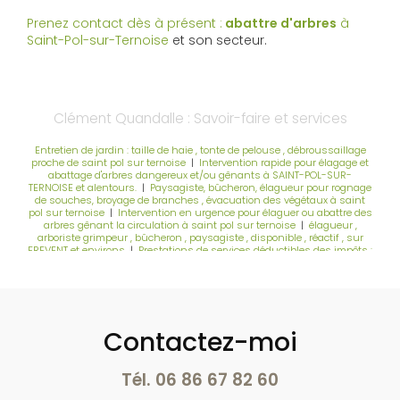
Prenez contact dès à présent :
abattre d'arbres
à
Saint-Pol-sur-Ternoise
et son secteur.
Clément Quandalle : Savoir-faire et services
Entretien de jardin : taille de haie , tonte de pelouse , débroussaillage
proche de saint pol sur ternoise
|
Intervention rapide pour élagage et
abattage d'arbres dangereux et/ou gênants à SAINT-POL-SUR-
TERNOISE et alentours.
|
Paysagiste, bûcheron, élagueur pour rognage
de souches, broyage de branches , évacuation des végétaux à saint
pol sur ternoise
|
Intervention en urgence pour élaguer ou abattre des
arbres gênant la circulation à saint pol sur ternoise
|
élagueur ,
arboriste grimpeur , bûcheron , paysagiste , disponible , réactif , sur
FREVENT et environs
|
Prestations de services déductibles des impôts :
taille de haie, tonte de pelouse , débroussaillage, broyage de branches
|
Démontage et étêtage d'arbres pour gagner en luminosité ; couper
des branches mortes; retirer du lierre à Saint Pol Sur Ternoise
|
Abattage , Elagage d'arbres ou arbustes , ou taille de haie à Saint
pol/Ternoise Montreuil/Mer Doullens et alentours ...
|
Élagueur pour
taillage d'arbres fruitiers à Saint-Pol-sur-Ternoise
Contactez-moi
Tél.
06 86 67 82 60