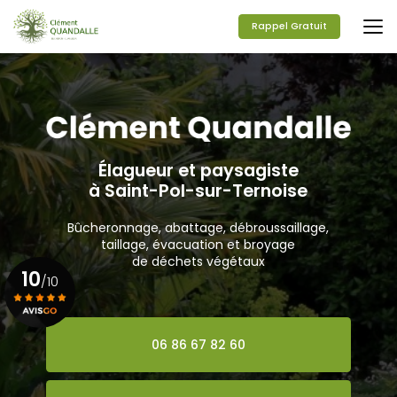
Aller
au
Rappel Gratuit
contenu
principal
Élagueur et paysagiste
à Saint-Pol-sur-Ternoise
Bûcheronnage, abattage, débroussaillage,
taillage, évacuation et broyage
de déchets végétaux
10
/10
Voir le certificat
06 86 67 82 60