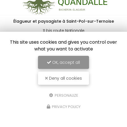
Élagueur et paysagiste à Saint-Pol-sur-Ternoise
11 bis route Nationale
62270 Nuncq-Hautecôte
This site uses cookies and gives you control over
06 86 67 82 60
what you want to activate
Lundi au vendredi :
8h - 19h30
OK, accept all
Samedi : 8h - 16h30
Fermé le dimanche et les jours fériés
Deny all cookies
Voir
+
d'infos sur
facebook
PERSONALIZE
PRIVACY POLICY
Envoyez un message