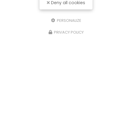
Deny all cookies
Envoyez un message
PERSONALIZE
Nom Prénom
PRIVACY POLICY
Société
Email
Téléphone
Message
J'autorise ce site à conserver l'ensemble des données transmises dans
ce formulaire pour faciliter le suivi et le traitement de ma demande.
(Aucune exploitation commerciale ne sera faite des données conservées.