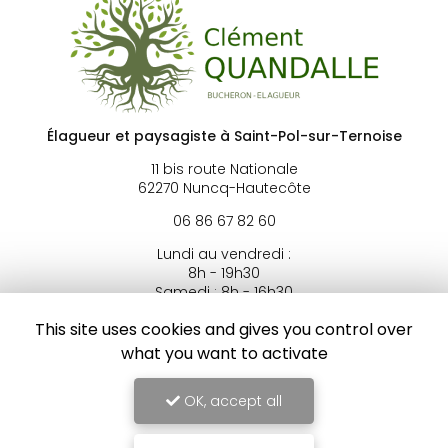
Élagueur et paysagiste à Saint-Pol-sur-Ternoise
11 bis route Nationale
62270 Nuncq-Hautecôte
06 86 67 82 60
Lundi au vendredi :
8h - 19h30
Samedi : 8h - 16h30
Fermé le dimanche et les jours fériés
This site uses cookies and gives you control over
what you want to activate
Voir
+
d'infos sur
facebook
OK, accept all