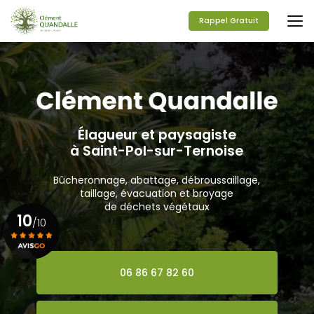
Aller
au
Rappel Gratuit
contenu
principal
Élagueur et paysagiste
à Saint-Pol-sur-Ternoise
Bûcheronnage, abattage, débroussaillage,
taillage, évacuation et broyage
de déchets végétaux
10
/10
Voir le certificat
06 86 67 82 60