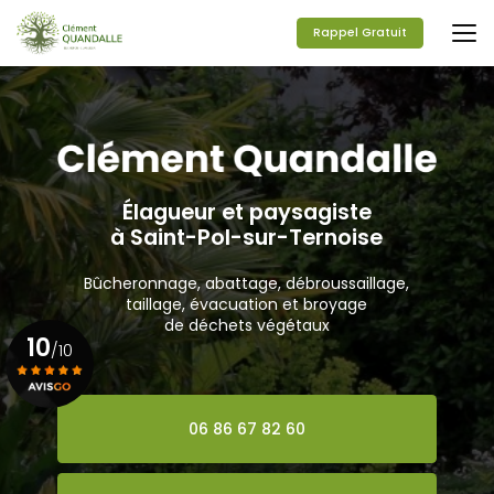
Aller
au
Rappel Gratuit
contenu
principal
Élagueur et paysagiste
à Saint-Pol-sur-Ternoise
Bûcheronnage, abattage, débroussaillage,
taillage, évacuation et broyage
de déchets végétaux
10
/10
Voir le certificat
06 86 67 82 60