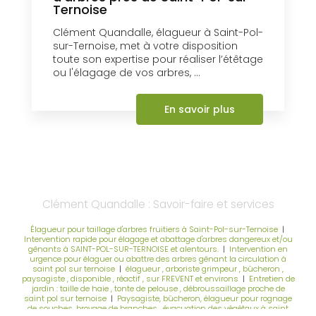
Ternoise
Clément Quandalle, élagueur à Saint-Pol-
sur-Ternoise, met à votre disposition
toute son expertise pour réaliser l’étêtage
ou l'élagage de vos arbres, ...
En savoir plus
Clément Quandalle : Savoir-faire et services
Élagueur pour taillage d'arbres fruitiers à Saint-Pol-sur-Ternoise
|
Intervention rapide pour élagage et abattage d'arbres dangereux et/ou
gênants à SAINT-POL-SUR-TERNOISE et alentours.
|
Intervention en
urgence pour élaguer ou abattre des arbres gênant la circulation à
saint pol sur ternoise
|
élagueur , arboriste grimpeur , bûcheron ,
paysagiste , disponible , réactif , sur FREVENT et environs
|
Entretien de
jardin : taille de haie , tonte de pelouse , débroussaillage proche de
saint pol sur ternoise
|
Paysagiste, bûcheron, élagueur pour rognage
de souches, broyage de branches , évacuation des végétaux à saint