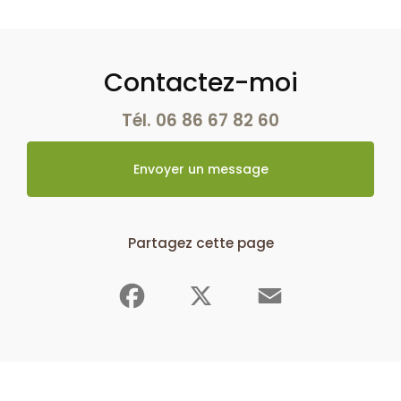
pol sur ternoise
|
Abattage , Elagage d'arbres ou arbustes , ou taille de
haie à Saint pol/Ternoise Montreuil/Mer Doullens et alentours ...
|
Démontage et étêtage d'arbres pour gagner en luminosité ; couper des
branches mortes; retirer du lierre à Saint Pol Sur Ternoise
|
Prestations
de services déductibles des impôts : taille de haie, tonte de pelouse ,
débroussaillage, broyage de branches
Contactez-moi
Tél.
06 86 67 82 60
Envoyer un message
Partagez cette page
Facebook
X
Email