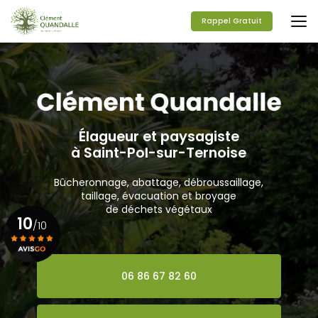
Aller
au
Rappel Gratuit
contenu
principal
Élagueur et paysagiste
à Saint-Pol-sur-Ternoise
Bûcheronnage, abattage, débroussaillage,
taillage, évacuation et broyage
de déchets végétaux
10
/10
Voir le certificat
06 86 67 82 60