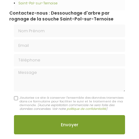
Saint-Pol-sur-Ternoise
Contactez-nous : Dessouchage d'arbre par
rognage de la souche Saint-Pol-sur-Ternoise
Nom Prénom
Email
Téléphone
Message
J'autorise ce site à conserver l'ensemble des données transmises
dans ce formulaire pour faciliter le suivi et le traitement de ma
demande.
(Aucune exploitation commerciale ne sera faite des
données concervées. Voir notre
politique de confidentialité
)