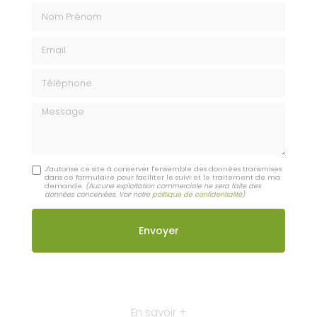
Nom Prénom
Email
Téléphone
Message
J'autorise ce site à conserver l'ensemble des données transmises
dans ce formulaire pour faciliter le suivi et le traitement de ma
demande.
(Aucune exploitation commerciale ne sera faite des
données concervées. Voir notre
politique de confidentialité
)
En savoir +