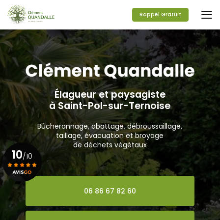
Aller
au
Rappel Gratuit
contenu
principal
Élagueur et paysagiste
à Saint-Pol-sur-Ternoise
Bûcheronnage, abattage, débroussaillage,
taillage, évacuation et broyage
de déchets végétaux
10
/10
Voir le certificat
06 86 67 82 60