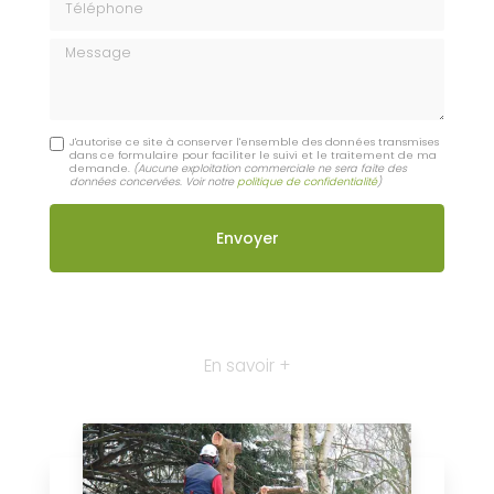
Message
J'autorise ce site à conserver l'ensemble des données transmises
dans ce formulaire pour faciliter le suivi et le traitement de ma
demande.
(Aucune exploitation commerciale ne sera faite des
données concervées. Voir notre
politique de confidentialité
)
En savoir +