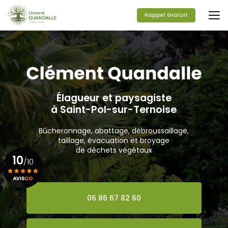
Aller
au
Rappel Gratuit
contenu
principal
Élagueur et paysagiste
à Saint-Pol-sur-Ternoise
Bûcheronnage, abattage, débroussaillage,
taillage, évacuation et broyage
de déchets végétaux
10
/10
Voir le certificat
06 86 67 82 60