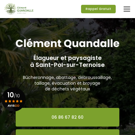
Aller
au
Rappel Gratuit
contenu
principal
Élagueur et paysagiste
à Saint-Pol-sur-Ternoise
Bûcheronnage, abattage, débroussaillage,
taillage, évacuation et broyage
de déchets végétaux
10
/10
Voir le certificat
06 86 67 82 60