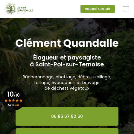
Aller
au
Rappel Gratuit
contenu
principal
Élagueur et paysagiste
à Saint-Pol-sur-Ternoise
Bûcheronnage, abattage, débroussaillage,
taillage, évacuation et broyage
de déchets végétaux
10
/10
Voir le certificat
06 86 67 82 60