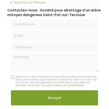
Saint-Pol-sur-Ternoise
Contactez-nous : Société pour abattage d'un arbre
mitoyen dangereux Saint-Pol-sur-Ternoise
Nom Prénom
Email
Téléphone
Message
J'autorise ce site à conserver l'ensemble des données transmises
dans ce formulaire pour faciliter le suivi et le traitement de ma
demande.
(Aucune exploitation commerciale ne sera faite des
données concervées. Voir notre
politique de confidentialité
)